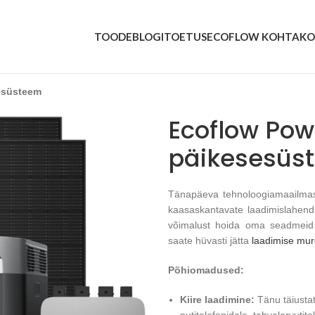
TOODE
BLOGI
TOETUS
ECOFLOW KOHTA
KO
esüsteem
Ecoflow Po
päikesesüs
Tänapäeva tehnoloogiamaailmas
kaasaskantavate laadimislahend
võimalust hoida oma seadmeid l
saate hüvasti jätta
laadimise mu
Põhiomadused:
Kiire laadimine:
Tänu täiustat