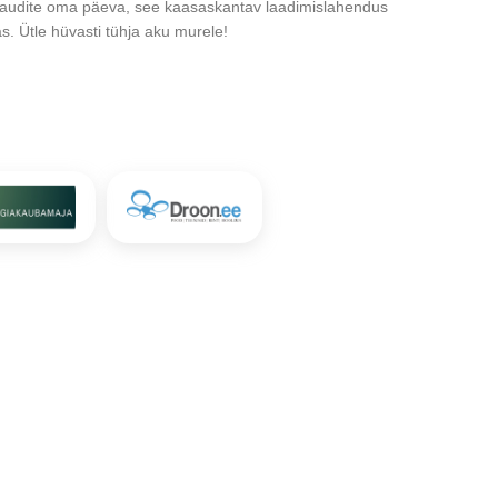
alt naudite oma päeva, see kaasaskantav laadimislahendus
s. Ütle hüvasti tühja aku murele!