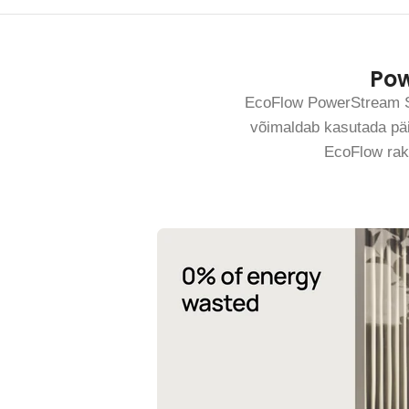
Pow
EcoFlow PowerStream S
võimaldab kasutada päi
EcoFlow rake