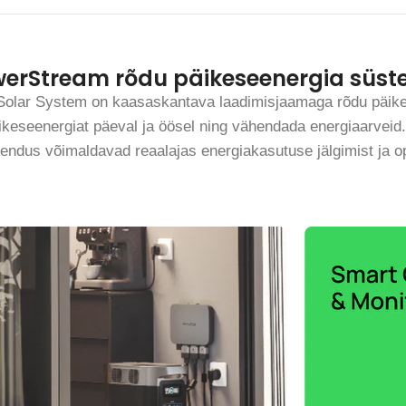
erStream rõdu päikeseenergia süs
olar System on kaasaskantava laadimisjaamaga rõdu päike
keseenergiat päeval ja öösel ning vähendada energiaarveid
ndus võimaldavad reaalajas energiakasutuse jälgimist ja o