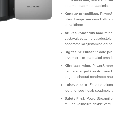
nutitelefonidele, tahvelarvuti
ootama seadmete laadimist – 
Kanduv toiteallikas:
PowerSt
olles. Pange see oma kotti ja t
te ka lähete.
Arukas kohanduv laadimine
vastavalt seadme vajadustele,
seadmete kahjustamise ohuta
Digitaalne ekraan:
Saate jälg
arvamist – te teate alati oma 
Kiire laadimine:
PowerStream m
nende energiat kiiresti. Tänu
aega täislaetud seadmete nau
Lubav disain:
Ehitatud taluma
loota, et see hoiab seadmeid t
Safety First:
PowerStreamil on
muude võimalike riskide vastu