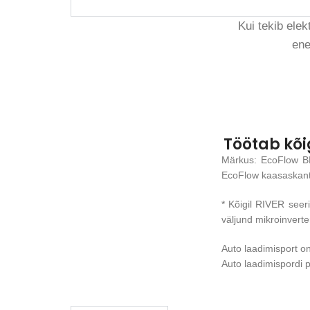
Kui tekib elek
ene
Töötab kõ
Märkus: EcoFlow BK
EcoFlow kaasaskant
* Kõigil RIVER seer
väljund mikroinverte
Auto laadimisport o
Auto laadimispordi p