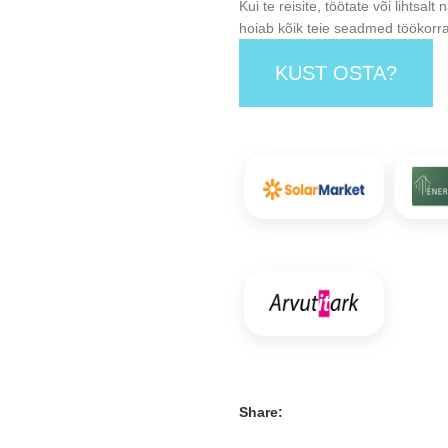
Kui te reisite, töötate või lihts
hoiab kõik teie seadmed töökorra
KUST OSTA?
Share: