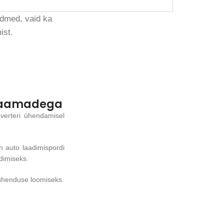
eadmed, vaid ka
ist.
sjaamadega
verteri ühendamisel
n auto laadimispordi
dimiseks.
 ühenduse loomiseks.