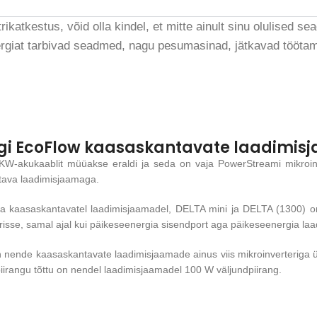
trikatkestus, võid olla kindel, et mitte ainult sinu olulised s
rgiat tarbivad seadmed, nagu pesumasinad, jätkavad töötam
igi EcoFlow kaasaskantavate laadimi
W-akukaablit müüakse eraldi ja seda on vaja PowerStreami mikroin
ava laadimisjaamaga.
ia kaasaskantavatel laadimisjaamadel, DELTA mini ja DELTA (1300) o
risse, samal ajal kui päikeseenergia sisendport aga päikeseenergia laa
n nende kaasaskantavate laadimisjaamade ainus viis mikroinverteriga
iirangu tõttu on nendel laadimisjaamadel 100 W väljundpiirang.