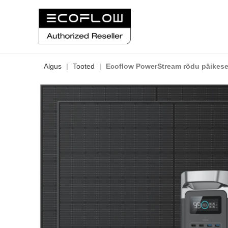
Algus
|
Tooted
|
Ecoflow PowerStream rõdu päikes