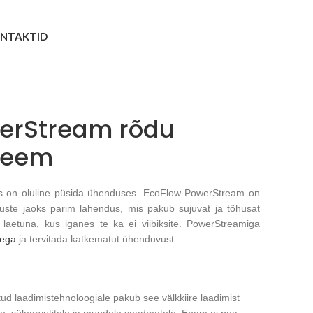
NTAKTID
werStream rõdu
teem
 on oluline püsida ühenduses. EcoFlow PowerStream on
uste jaoks parim lahendus, mis pakub sujuvat ja tõhusat
aetuna, kus iganes te ka ei viibiksite. PowerStreamiga
rega
ja tervitada katkematut ühenduvust.
ud laadimistehnoloogiale pakub see välkkiire laadimist