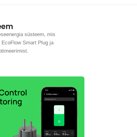
teem
seenergia süsteem, mis
. EcoFlow Smart Plug ja
ptimeerimist.