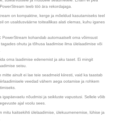
tele, sülearvutitele ja muudele seadmetele. Enam ei pea
PowerStream teeb töö ära rekordajaga.
ream on kompaktne, kerge ja mõeldud kasutamiseks teel
eil on usaldusväärne toiteallikas alati olemas, kuhu iganes
:
PowerStream kohandab automaatselt oma võimsust
 tagades ohutu ja tõhusa laadimise ilma ülelaadimise või
.
ida oma laadimise edenemist ja aku taset. Ei mingit
laadimise seisu.
itte ainult ei lae teie seadmeid kiiresti, vaid ka taastab
 kiirlaadimisele veedad vähem aega ootamise ja rohkem
timiseks.
 igapäevaelu nõudmisi ja seikluste vapustusi. Sellele võib
egevuste ajal voolu sees.
 mitu kaitsekihti ülelaadimise, ülekuumenemise, lühise ja
.