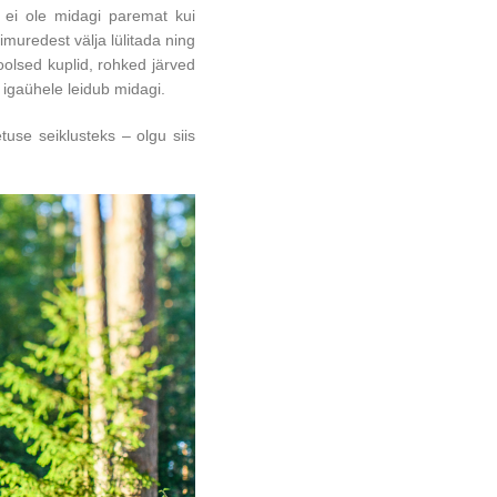
 ei ole midagi paremat kui
muredest välja lülitada ning
olsed kuplid, rohked järved
 igaühele leidub midagi.
tuse seiklusteks – olgu siis