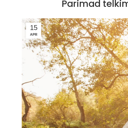
Parimad telki
15
APR