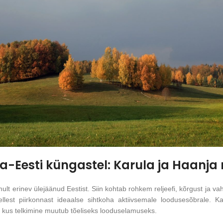
na-Eesti küngastel: Karula ja Haanj
lt erinev ülejäänud Eestist. Siin kohtab rohkem reljeefi, kõrgust ja vah
est piirkonnast ideaalse sihtkoha aktiivsemale loodusesõbrale. K
, kus telkimine muutub tõeliseks looduselamuseks.