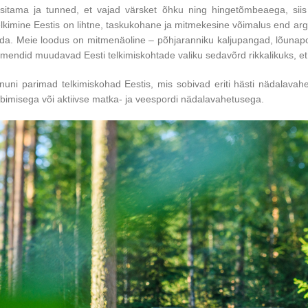
sitama ja tunned, et vajad värsket õhku ning hingetõmbeaega, siis
kimine Eestis on lihtne, taskukohane ja mitmekesine võimalus end argi
da. Meie loodus on mitmenäoline – põhjaranniku kaljupangad, lõunapo
mendid muudavad Eesti telkimiskohtade valiku sedavõrd rikkalikuks, et
nuni parimad telkimiskohad Eestis, mis sobivad eriti hästi nädalavahe
ibimisega või aktiivse matka- ja veespordi nädalavahetusega.