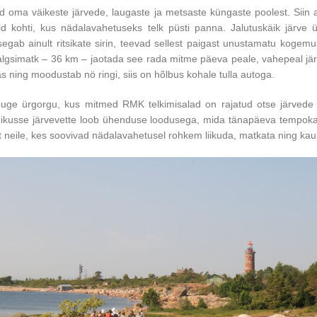
d oma väikeste järvede, laugaste ja metsaste küngaste poolest. Siin 
id kohti, kus nädalavahetuseks telk püsti panna. Jalutuskäik järve 
egab ainult ritsikate sirin, teevad sellest paigast unustamatu kogem
 jalgsimatk – 36 km – jaotada see rada mitme päeva peale, vahepeal jä
 ning moodustab nö ringi, siis on hõlbus kohale tulla autoga.
uge ürgorgu, kus mitmed RMK telkimisalad on rajatud otse järvede k
mmikusse järvevette loob ühenduse loodusega, mida tänapäeva tempoka
t neile, kes soovivad nädalavahetusel rohkem liikuda, matkata ning kau