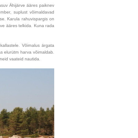
asuv Ähijärve ääres paiknev
ümber, suplust võimaldavad
use. Karula rahuvispargis on
rve ääres telkida. Kuna rada
allastele. Võimalus ärgata
s elurütm harva võimaldab.
neid vaateid nautida.