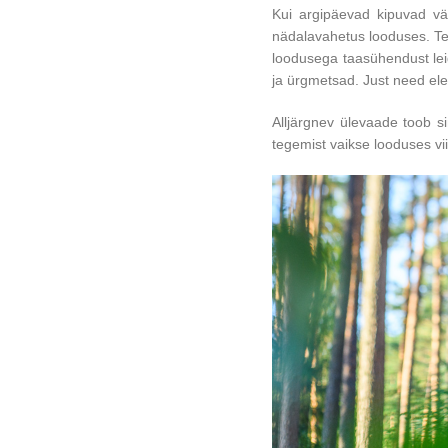
Kui argipäevad kipuvad vä
nädalavahetus looduses. Tel
loodusega taasühendust lei
ja ürgmetsad. Just need ele
Alljärgnev ülevaade toob si
tegemist vaikse looduses vi