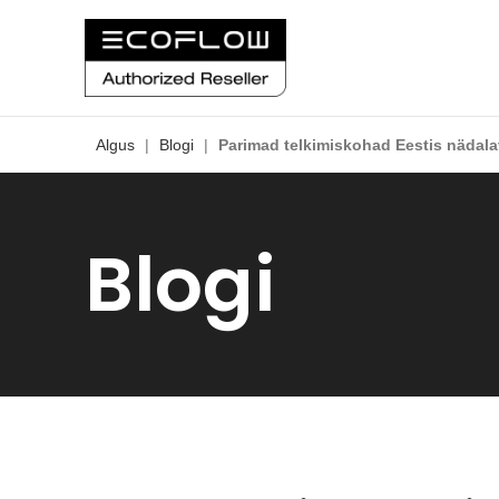
Algus
|
Blogi
|
Parimad telkimiskohad Eestis nädal
Blogi