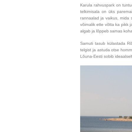
Karula rahvuspark on tuntu
telkimisala on üks parema
rannaalad ja vaikus, mida s
võimalik ette võtta ka pikk
algab ja lõppeb samas kohas
Samuti tasub külastada Rõ
telgist ja astuda otse ho
Lõuna-Eesti sobib ideaalsel