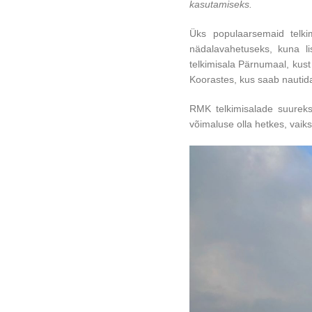
kasutamiseks.
Üks populaarsemaid telkim
nädalavahetuseks, kuna li
telkimisala Pärnumaal, kust
Koorastes, kus saab nautid
RMK telkimisalade suureks
võimaluse olla hetkes, vaikse