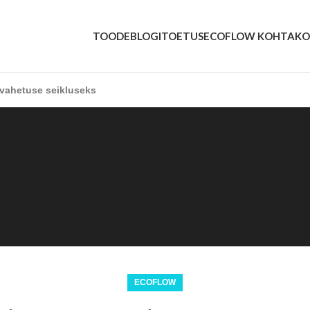
TOODE
BLOGI
TOETUS
ECOFLOW KOHTA
KO
avahetuse seikluseks
ECOFLOW