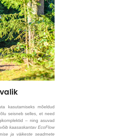
valik
uta kasutamiseks mõeldud
võlu seisneb selles, et need
ngikomplektid – ning asuvad
t, võib kaasaskantav EcoFlow
dimise ja väikeste seadmete