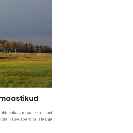
a maastikud
eldusrikast maastikku – just
arula rahvuspark ja Haanja