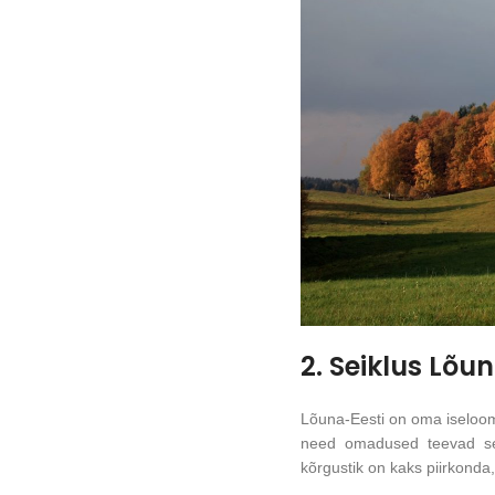
2. Seiklus Lõu
Lõuna-Eesti on oma iseloomu
need omadused teevad sell
kõrgustik on kaks piirkonda