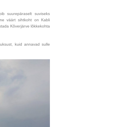
bib suurepäraselt suviseks
ne väärt sihtkoht on Kabli
ustada Kõverjärve lõkkekohta
uksust, kuid annavad sulle