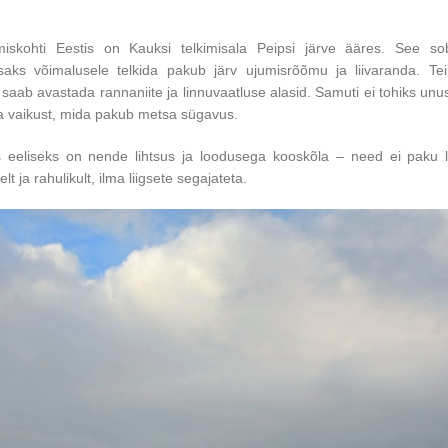
iskohti Eestis on Kauksi telkimisala Peipsi järve ääres. See so
saks võimalusele telkida pakub järv ujumisrõõmu ja liivaranda. Tei
 saab avastada rannaniite ja linnuvaatluse alasid. Samuti ei tohiks un
a vaikust, mida pakub metsa sügavus.
 eeliseks on nende lihtsus ja loodusega kooskõla – need ei paku l
lt ja rahulikult, ilma liigsete segajateta.