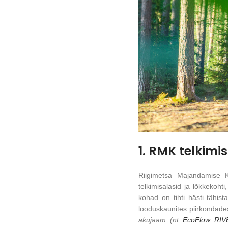
1. RMK telkimi
Riigimetsa Majandamise 
telkimisalasid ja lõkkekoht
kohad on tihti hästi tähis
looduskaunites piirkondade
akujaam (nt
EcoFlow RIV