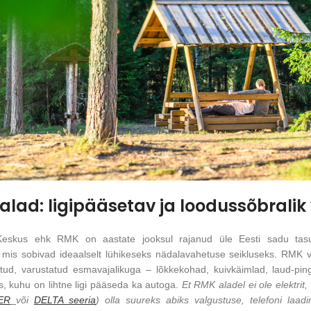
salad: ligipääsetav ja loodussõbralik 
Keskus ehk RMK on aastate jooksul rajanud üle Eesti sadu tas
i, mis sobivad ideaalselt lühikeseks nädalavahetuse seikluseks. RMK 
tatud, varustatud esmavajalikuga – lõkkekohad, kuivkäimlad, laud-pi
s, kuhu on lihtne ligi pääseda ka autoga.
Et RMK aladel ei ole elektri
ER
või
DELTA seeria
) olla suureks abiks valgustuse, telefoni laa